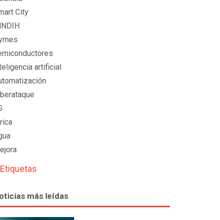
mart City
NNDIH
ymes
emiconductores
teligencia artificial
utomatización
iberataque
G
rica
gua
ejora
 Etiquetas
oticias más leídas