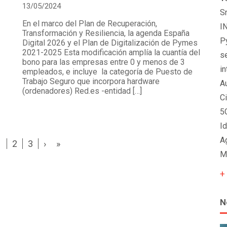
13/05/2024
S
En el marco del Plan de Recuperación,
I
Transformación y Resiliencia, la agenda España
P
Digital 2026 y el Plan de Digitalización de Pymes
2021-2025 Esta modificación amplía la cuantía del
s
bono para las empresas entre 0 y menos de 3
in
empleados, e incluye la categoría de Puesto de
Trabajo Seguro que incorpora hardware
A
(ordenadores) Red.es -entidad […]
C
5
Id
A
1
2
3
›
»
M
+
N