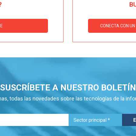
?
B
ME
CONECTA CON UN 
SUSCRÍBETE A NUESTRO BOLETÍN
as, todas las novedades sobre las tecnologías de la inf