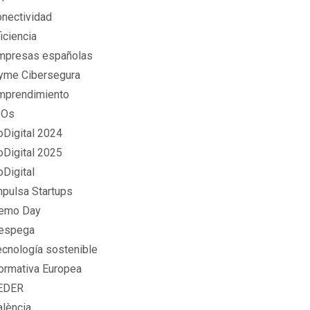
onectividad
iciencia
mpresas españolas
yme Cibersegura
mprendimiento
IOs
oDigital 2024
oDigital 2025
oDigital
mpulsa Startups
emo Day
espega
ecnología sostenible
ormativa Europea
EDER
alència