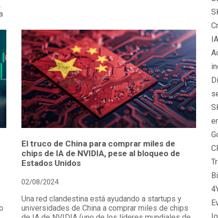
A
S
a
C
I
A
in
Di
s
S
e
Go
El truco de China para comprar miles de
C
chips de IA de NVIDIA, pese al bloqueo de
T
Estados Unidos
B
02/08/2024
4
Una red clandestina está ayudando a startups y
E
o
universidades de China a comprar miles de chips
I
de IA de NVIDIA (uno de los líderes mundiales de