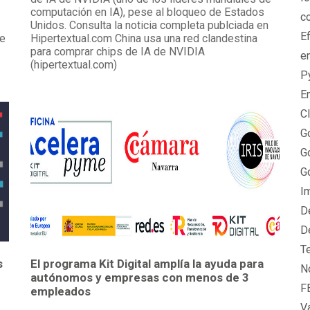
computación en IA), pese al bloqueo de Estados
c
Unidos. Consulta la noticia completa publciada en
Ef
de
Hipertextual.com China usa una red clandestina
para comprar chips de IA de NVIDIA
e
(hipertextual.com)
P
E
C
G
G
G
I
D
D
T
s
El programa Kit Digital amplía la ayuda para
N
autónomos y empresas con menos de 3
F
empleados
V