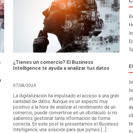
C
R
H
I
E
T
n
¿Tienes un comercio? El Business
E
Intelligence te ayuda a analizar tus datos
a
I
07/08/2024
I
La digitalización ha impulsado el acceso a una gran
s
cantidad de datos. Aunque es un aspecto muy
positivo a la hora de analizar el rendimiento de un
a
comercio, puede convertirse en un obstáculo si no
c
sabemos gestionar tanta información de forma
t
correcta. En este post te presentamos el Business
Intelligence, una solución para que pymes […]
E