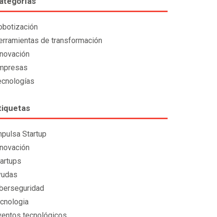
ategorías
obotización
erramientas de transformación
nnovación
mpresas
ecnologías
tiquetas
mpulsa Startup
nnovación
tartups
yudas
iberseguridad
ecnologia
ventos tecnológicos