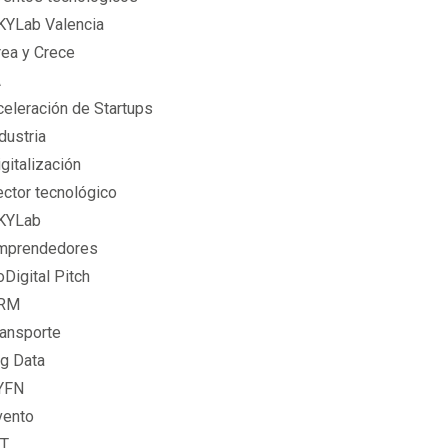
KYLab Valencia
rea y Crece
A
celeración de Startups
dustria
gitalización
ector tecnológico
KYLab
mprendedores
Digital Pitch
RM
ransporte
ig Data
YFN
vento
oT