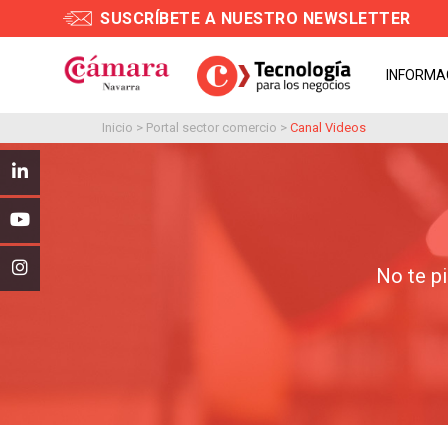
SUSCRÍBETE A NUESTRO NEWSLETTER
INFORMA
Inicio
>
Portal sector comercio
>
Canal Videos
No te pi