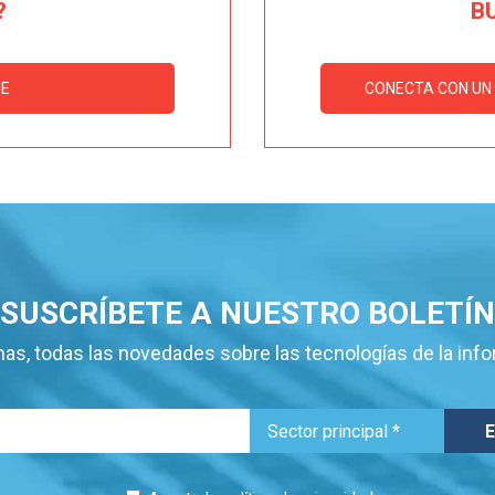
?
B
ME
CONECTA CON UN 
SUSCRÍBETE A NUESTRO BOLETÍN
as, todas las novedades sobre las tecnologías de la inf