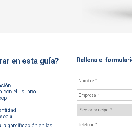
Rellena el formular
ar en esta guía?
ación
a con el usuario
loop
entidad
 socia
 la gamificación en las