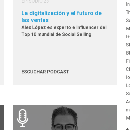
EPISODIO 23
In
La digitalización y el futuro de
T
las ventas
S
Alex López es experto e Influencer del
Ma
Top 10 mundial de Social Selling
I
S
B
F
C
ESCUCHAR PODCAST
I
L
S
Ar
m
M
+