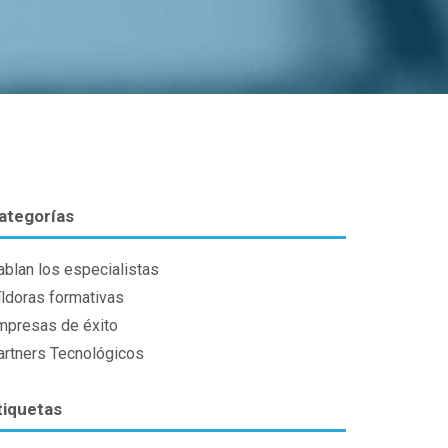
ategorías
ablan los especialistas
íldoras formativas
mpresas de éxito
artners Tecnológicos
tiquetas