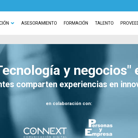
CIÓN
ASESORAMIENTO
FORMACIÓN
TALENTO
PROVEE
Tecnología y negocios" 
tes comparten experiencias en inno
en colaboración con: