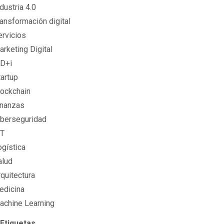
dustria 4.0
ransformación digital
ervicios
rketing Digital
+D+i
tartup
lockchain
inanzas
iberseguridad
oT
ogística
alud
quitectura
edicina
achine Learning
 Etiquetas