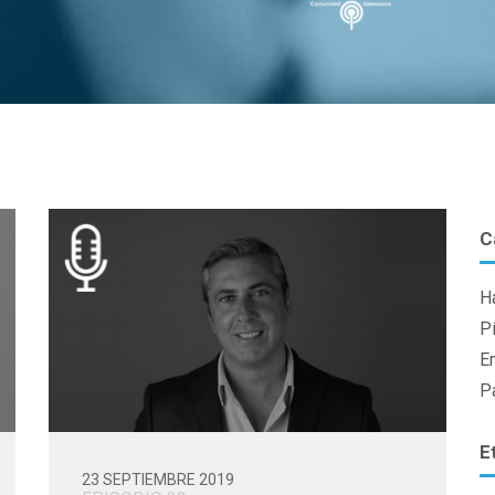
C
H
P
E
P
E
23 SEPTIEMBRE 2019