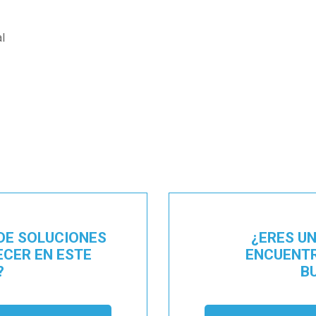
l
DE SOLUCIONES
¿ERES U
ECER EN ESTE
ENCUENTR
?
B