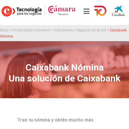
Inicio
>
Portal sector comercio
>
Soluciones
>
Negocio en la red
>
Caixabank
Nómina
Caixabank Nómina
Una solución de Caixabank
Trae tu nómina y obtén mucho más