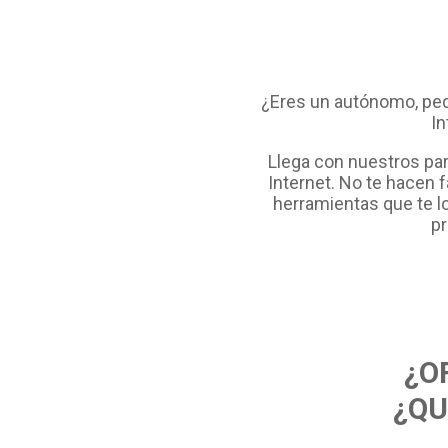
¿Eres un autónomo, peq
In
Llega con nuestros pa
Internet. No te hacen 
herramientas que te l
pr
¿O
¿QU