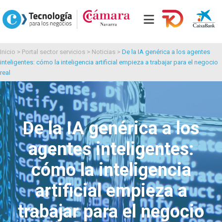
Inicio
>
Portal sector servicios
>
Noticias
>
De la IA genérica a los agentes
inteligentes: cómo la inteligencia artificial empieza a trabajar para el negocio
real
De la IA genérica a los
agentes inteligentes:
cómo la inteligencia
artificial empieza a
trabajar para el negocio