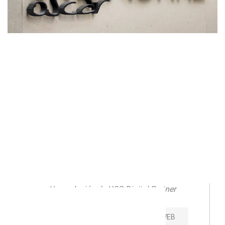
Descubre de forma gratuita el número de clientes al que
podrías llegar con Tu comercial digital.
Una solución de YCG Digital Partner
CONTACTO
VISITAR SITIO WEB