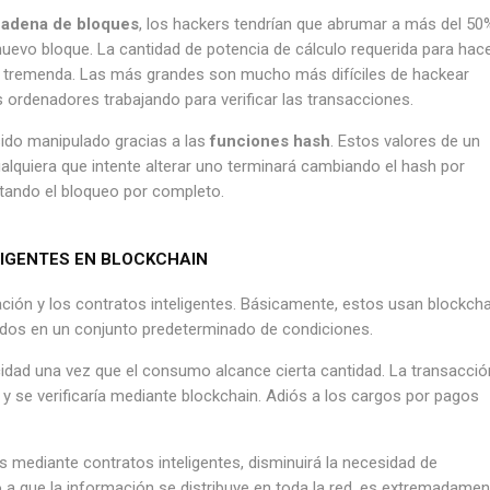
adena de bloques
, los hackers tendrían que abrumar a más del 50
nuevo bloque. La cantidad de potencia de cálculo requerida para hac
es tremenda. Las más grandes son mucho más difíciles de hackear
ordenadores trabajando para verificar las transacciones.
sido manipulado gracias a las
funciones hash
. Estos valores de un
ualquiera que intente alterar uno terminará cambiando el hash por
itando el bloqueo por completo.
IGENTES EN BLOCKCHAIN
ación y los contratos inteligentes. Básicamente, estos usan blockcha
os ​​en un conjunto predeterminado de condiciones.
cidad una vez que el consumo alcance cierta cantidad. La transacció
 y se verificaría mediante blockchain. Adiós a los cargos por pagos
mediante contratos inteligentes, disminuirá la necesidad de
 a que la información se distribuye en toda la red, es extremadamen