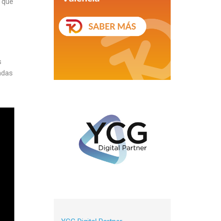
y que
s
adas