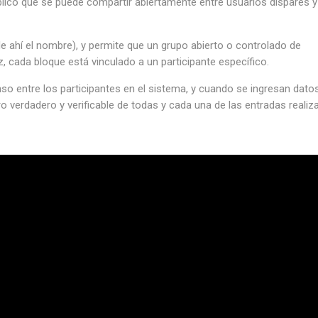
público que se puede compartir abiertamente entre usuarios dispares 
e ahí el nombre), y permite que un grupo abierto o controlado de
ez, cada bloque está vinculado a un participante específico.
o entre los participantes en el sistema, y ​​cuando se ingresan dato
ro verdadero y verificable de todas y cada una de las entradas realiz