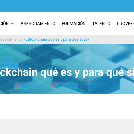
CIÓN
ASESORAMIENTO
FORMACIÓN
TALENTO
PROVEE
asesoramiento
>
¿Blockchain qué es y para qué sirve?
ckchain qué es y para qué s