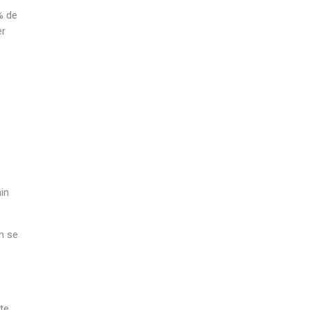
% de
er
in
n se
te