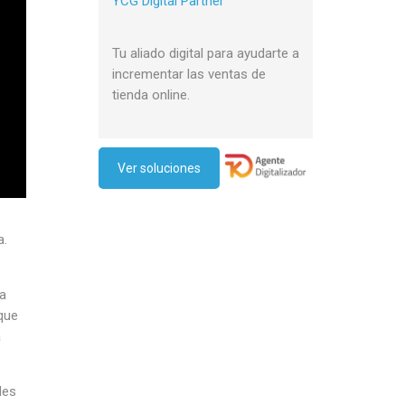
YCG Digital Partner
Tu aliado digital para ayudarte a
incrementar las ventas de
tienda online.
Ver soluciones
a.
da
que
a
les