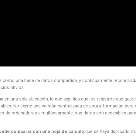
te como una base de datos compartida, y continuamente reconciliad
icios obvios.
 en una sola ubicación, lo que significa que los registros que guar
ables. No existe una versión centralizada de esta información para 
nes de ordenadores simultáneamente, sus datos son accesibles par
uede comparar con una hoja de cálculo
que se haya duplicado mi