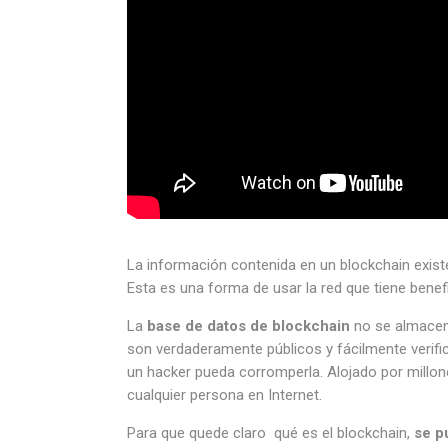
La información contenida en un blockchain exis
Esta es una forma de usar la red que tiene benef
La
base de datos de blockchain
no se almacena
son verdaderamente públicos y fácilmente verific
un hacker pueda corromperla. Alojado por millo
cualquier persona en Internet.
Para que quede claro qué es el blockchain,
se p