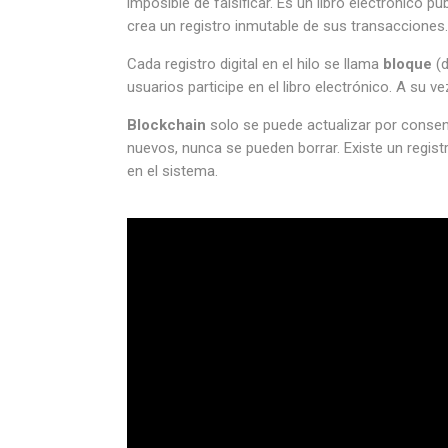
imposible de falsificar. Es un libro electrónico 
crea un registro inmutable de sus transacciones.
Cada registro digital en el hilo se llama
bloque
(d
usuarios participe en el libro electrónico. A su v
Blockchain
solo se puede actualizar por consens
nuevos, nunca se pueden borrar. Existe un regist
en el sistema.