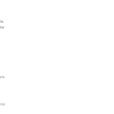
to
,
lar
ura.
cos