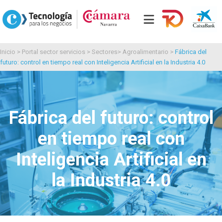
Inicio
>
Portal sector servicios
>
Sectores
>
Agroalimentario
>
Fábrica del
futuro: control en tiempo real con Inteligencia Artificial en la Industria 4.0
Fábrica del futuro: control
en tiempo real con
Inteligencia Artificial en
la Industria 4.0