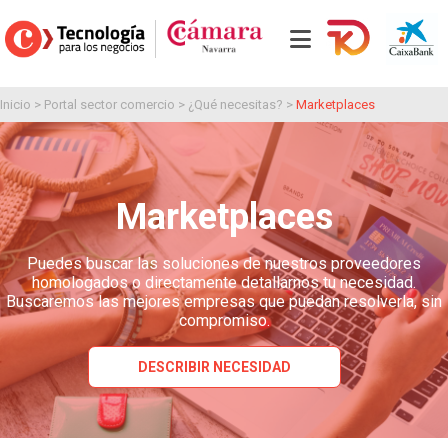
Inicio
>
Portal sector comercio
>
¿Qué necesitas?
>
Marketplaces
Marketplaces
Puedes buscar las soluciones de nuestros proveedores
homologados o directamente detallarnos tu necesidad.
Buscaremos las mejores empresas que puedan resolverla, sin
compromiso.
DESCRIBIR NECESIDAD