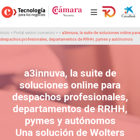
Inicio
>
Portal sector comercio
> >
a3innuva, la suite de soluciones online para
despachos profesionales, departamentos de RRHH, pymes y autónomos
a3innuva, la suite de
soluciones online para
despachos profesionales,
departamentos de RRHH,
pymes y autónomos
Una solución de Wolters