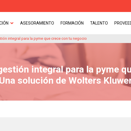
CIÓN
ASESORAMIENTO
FORMACIÓN
TALENTO
PROVEE
tión integral para la pyme que crece con tu negocio
estión integral para la pyme q
Una solución de Wolters Kluwe