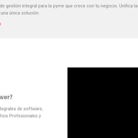
de gestión integral para la pyme que crece con tu negocio. Unifica la
una única solución.
n
wer?
tegrales de software,
chos Profesionales y