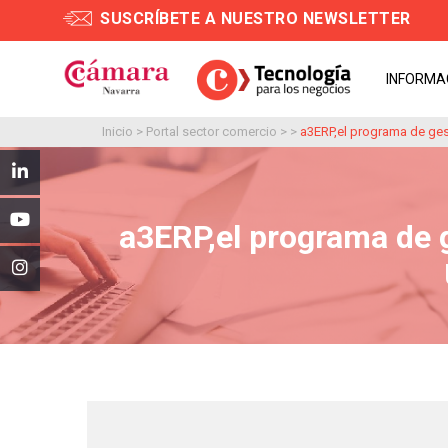
SUSCRÍBETE A NUESTRO NEWSLETTER
INFORMA
Inicio
>
Portal sector comercio
> >
a3ERP,el programa de ges
a3ERP,el programa de g