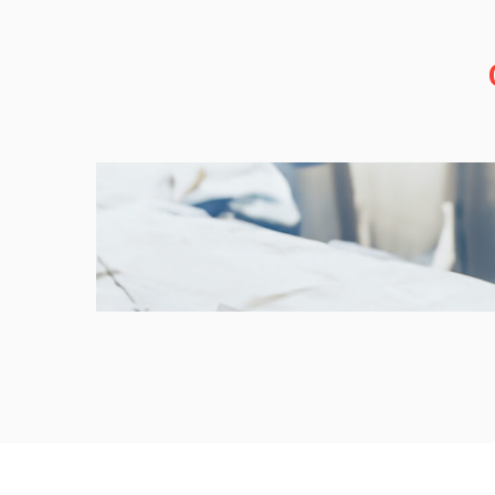
a3factura, fact
micropymes
Una solución de Wo