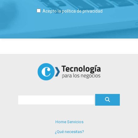
Acepto la
política de privacidad
Home Servicios
¿Qué necesitas?