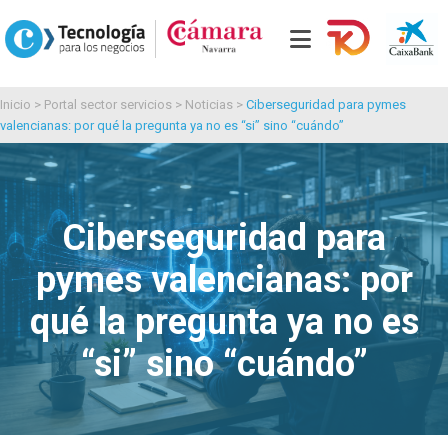
Inicio
>
Portal sector servicios
>
Noticias
>
Ciberseguridad para pymes
valencianas: por qué la pregunta ya no es “si” sino “cuándo”
Ciberseguridad para
pymes valencianas: por
qué la pregunta ya no es
“si” sino “cuándo”