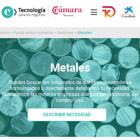
Inicio
>
Portal sector industria
>
Sectores
>
Metales
Metales
Puedes buscar las soluciones de nuestros proveedores
homologados o directamente detallarnos tu necesidad.
Buscaremos las mejores empresas que puedan resolverla, sin
compromiso.
DESCRIBIR NECESIDAD