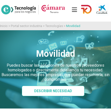
Inicio
>
Portal sector industria
>
Tecnologías
>
Movilidad
Movilidad
Puedes buscar las soluciones de nuestros proveedores
homologados o directamente detallarnos tu necesidad.
Buscaremos las mejores empresas que puedan resolverla, sin
compromiso.
DESCRIBIR NECESIDAD